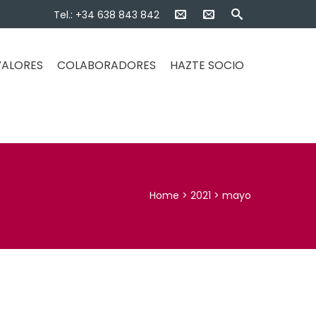
Tel.: +34 638 843 842
 VALORES
COLABORADORES
HAZTE SOCIO
Home
>
2021
>
mayo