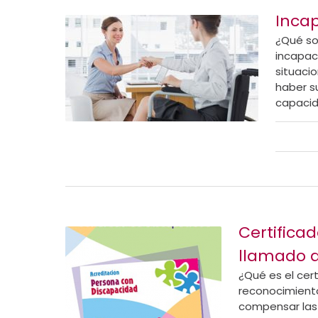
Inca
¿Qué so
incapac
situaci
haber s
capacid
Certifica
llamado d
¿Qué es el cert
reconocimiento
compensar las 