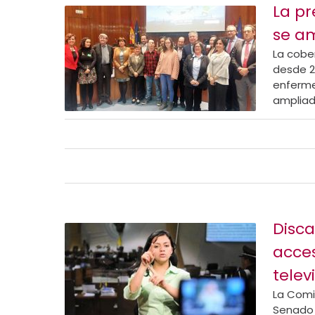
La pr
se am
La cobe
desde 2
enferme
ampliada
Disca
acces
telev
La Comis
Senado 