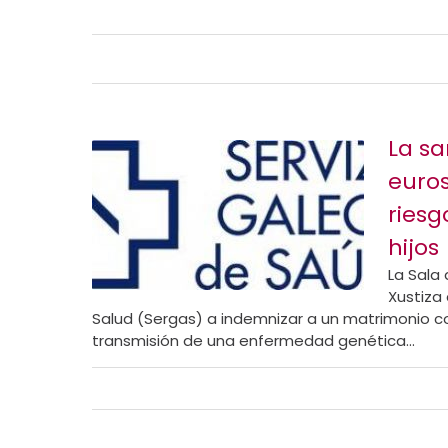
La sa
euros
riesg
hijos
La Sala 
Xustiza
Salud (Sergas) a indemnizar a un matrimonio co
transmisión de una enfermedad genética...