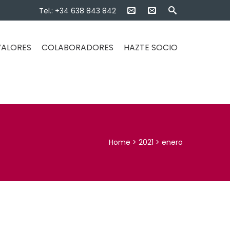
Tel.: +34 638 843 842
 VALORES
COLABORADORES
HAZTE SOCIO
Home
>
2021
>
enero